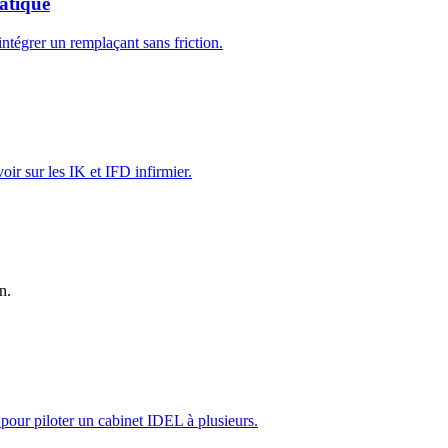
atique
 intégrer un remplaçant sans friction.
ir sur les IK et IFD infirmier.
n.
s pour piloter un cabinet IDEL à plusieurs.