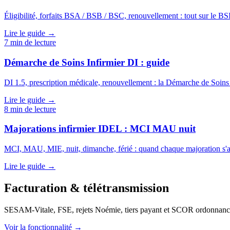
Éligibilité, forfaits BSA / BSB / BSC, renouvellement : tout sur le BS
Lire le guide →
7
min de lecture
Démarche de Soins Infirmier DI : guide
DI 1.5, prescription médicale, renouvellement : la Démarche de Soins
Lire le guide →
8
min de lecture
Majorations infirmier IDEL : MCI MAU nuit
MCI, MAU, MIE, nuit, dimanche, férié : quand chaque majoration s'a
Lire le guide →
Facturation & télétransmission
SESAM-Vitale, FSE, rejets Noémie, tiers payant et SCOR ordonnanc
Voir la fonctionnalité →