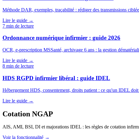
Méthode DAR, exemples, traçabilité : rédiger des transmissions ciblées
Lire le guide →
7
min de lecture
Ordonnance numérique infirmier : guide 2026
OCR, e-prescription MSSanté, archivage 6 ans : la gestion dématéria
Lire le guide →
8
min de lecture
HDS RGPD infirmier libéral : guide IDEL
Hébergement HDS, consentement, droits patient : ce qu'un IDEL doit
Lire le guide →
Cotation NGAP
AIS, AMI, BSI, DI et majorations IDEL : les règles de cotation infirm
Voir la fonctionnalité →