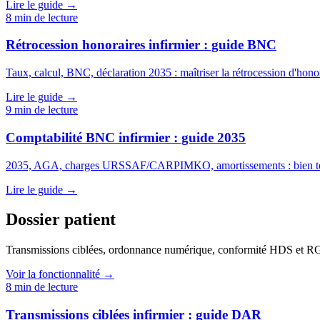
Lire le guide →
8
min de lecture
Rétrocession honoraires infirmier : guide BNC
Taux, calcul, BNC, déclaration 2035 : maîtriser la rétrocession d'honor
Lire le guide →
9
min de lecture
Comptabilité BNC infirmier : guide 2035
2035, AGA, charges URSSAF/CARPIMKO, amortissements : bien t
Lire le guide →
Dossier patient
Transmissions ciblées, ordonnance numérique, conformité HDS et 
Voir la fonctionnalité →
8
min de lecture
Transmissions ciblées infirmier : guide DAR