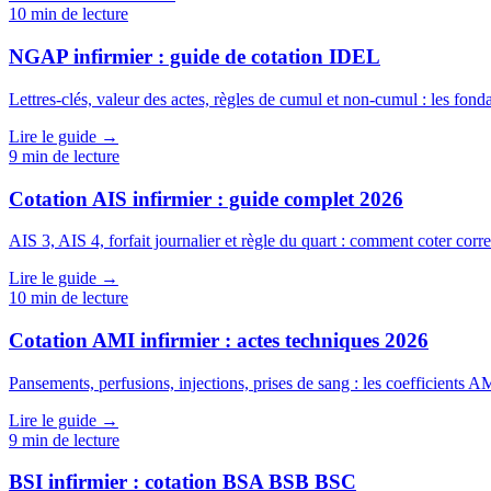
10
min de lecture
NGAP infirmier : guide de cotation IDEL
Lettres-clés, valeur des actes, règles de cumul et non-cumul : les fo
Lire le guide →
9
min de lecture
Cotation AIS infirmier : guide complet 2026
AIS 3, AIS 4, forfait journalier et règle du quart : comment coter corr
Lire le guide →
10
min de lecture
Cotation AMI infirmier : actes techniques 2026
Pansements, perfusions, injections, prises de sang : les coefficients A
Lire le guide →
9
min de lecture
BSI infirmier : cotation BSA BSB BSC