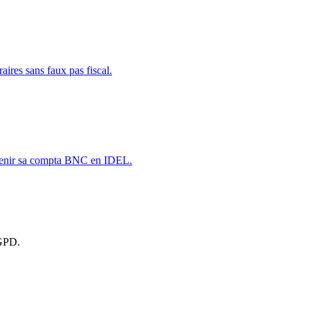
aires sans faux pas fiscal.
enir sa compta BNC en IDEL.
RGPD.