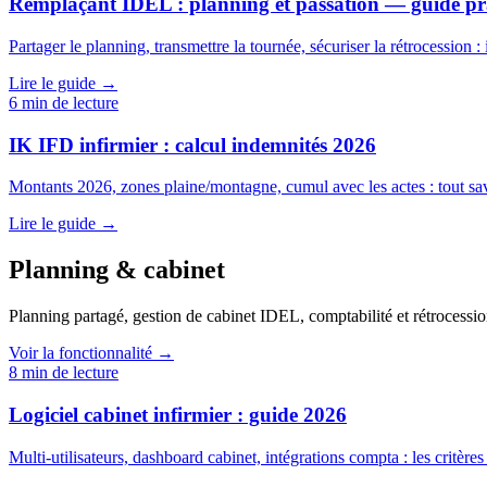
Remplaçant IDEL : planning et passation — guide pr
Partager le planning, transmettre la tournée, sécuriser la rétrocession :
Lire le guide →
6
min de lecture
IK IFD infirmier : calcul indemnités 2026
Montants 2026, zones plaine/montagne, cumul avec les actes : tout savo
Lire le guide →
Planning & cabinet
Planning partagé, gestion de cabinet IDEL, comptabilité et rétrocessio
Voir la fonctionnalité →
8
min de lecture
Logiciel cabinet infirmier : guide 2026
Multi-utilisateurs, dashboard cabinet, intégrations compta : les critère