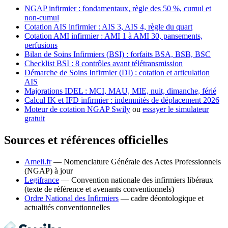
NGAP infirmier : fondamentaux, règle des 50 %, cumul et
non-cumul
Cotation AIS infirmier : AIS 3, AIS 4, règle du quart
Cotation AMI infirmier : AMI 1 à AMI 30, pansements,
perfusions
Bilan de Soins Infirmiers (BSI) : forfaits BSA, BSB, BSC
Checklist BSI : 8 contrôles avant télétransmission
Démarche de Soins Infirmier (DI) : cotation et articulation
AIS
Majorations IDEL : MCI, MAU, MIE, nuit, dimanche, férié
Calcul IK et IFD infirmier : indemnités de déplacement 2026
Moteur de cotation NGAP Swily
ou
essayer le simulateur
gratuit
Sources et références officielles
Ameli.fr
— Nomenclature Générale des Actes Professionnels
(NGAP) à jour
Legifrance
— Convention nationale des infirmiers libéraux
(texte de référence et avenants conventionnels)
Ordre National des Infirmiers
— cadre déontologique et
actualités conventionnelles