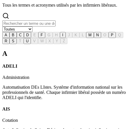
Tous les termes et acronymes utilisés par les infirmiers libéraux.
A
B
C
D
E
F
G
H
I
J
K
L
M
N
O
P
Q
R
S
T
U
V
W
X
Y
Z
A
ADELI
Administration
Automatisation DEs LIstes. Système d'information national sur les
professionnels de santé. Chaque infirmier libéral possède un numéro
ADELI qui l'identifie.
AIS
Cotation